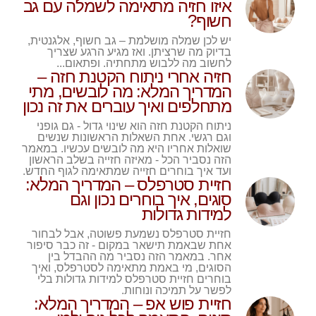
איזו חזיה מתאימה לשמלה עם גב
חשוף?
יש לכן שמלה מושלמת – גב חשוף, אלגנטית,
בדיוק מה שרציתן. ואז מגיע הרגע שצריך
לחשוב מה ללבוש מתחתיה. ופתאום...
חזיה אחרי ניתוח הקטנת חזה –
המדריך המלא: מה לובשים, מתי
מתחלפים ואיך עוברים את זה נכון
ניתוח הקטנת חזה הוא שינוי גדול - גם גופני
וגם רגשי. אחת השאלות הראשונות שנשים
שואלות אחריו היא מה לובשים עכשיו. במאמר
הזה נסביר הכל - מאיזה חזייה בשלב הראשון
ועד איך בוחרים חזייה שמתאימה לגוף החדש.
חזיית סטרפלס – המדריך המלא:
סוגים, איך בוחרים נכון וגם
למידות גדולות
חזיית סטרפלס נשמעת פשוטה, אבל לבחור
אחת שבאמת תישאר במקום - זה כבר סיפור
אחר. במאמר הזה נסביר מה ההבדל בין
הסוגים, מי באמת מתאימה לסטרפלס, ואיך
בוחרים חזיית סטרפלס למידות גדולות בלי
לפשר על תמיכה ונוחות.
חזיית פוש אפ – המדריך המלא: