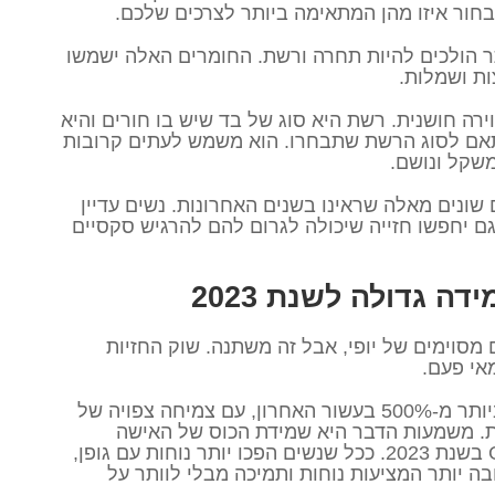
בחור איזו מהן המתאימה ביותר לצרכים שלכם.
תר הולכים להיות תחרה ורשת. החומרים האלה ישמשו
ות ושמלות.
ירה חושנית. רשת היא סוג של בד שיש בו חורים והיא
תאם לסוג הרשת שתבחרו. הוא משמש לעתים קרובות
שקל ונושם.
של חזיות לשנת 2023 אינם שונים מאלה שראינו בשנים האחרונות. נשים עדיין
גם יחפשו חזייה שיכולה לגרום להם להרגיש סקסיים
ה גדולה לשנת 2023
סוימים של יופי, אבל זה משתנה. שוק החזיות
אי פעם.
גדל ביותר מ-500% בעשור האחרון, עם צמיחה צפויה של
1 השנים הבאות. משמעות הדבר היא שמידת הכוס של האישה
הממוצעת תצטרך לגדול מ-DD ל-G בשנת 2023. ככל שנשים הפכו יותר נוחות עם גופן,
ה יותר המציעות נוחות ותמיכה מבלי לוותר על