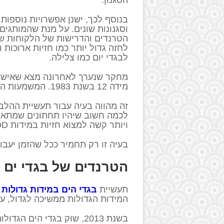
הסגנון.
בנוסף לכך, ישנן אפשרויות נוספות
וסגנונות שונים. על מנת שהמותגים
הטרנדים והדרישות של הלקוחות ש
לחזה גדול יותר כמו חזיות ארוכות 
לבגדי יום כמו צלילה.
מידה 12 בשנת 1983. המשמעות היא שמידת החזייה הממוצעת היא כעת 34DD.
זה מהווה בעיה עבור תעשיית ההלב
לכמה חשוב שיהיו תחתונים שמתאימי
ויותר קשה למצוא חזיות במידות DD ומעלה בחנויות כלבו.
בעיה זו רק תחמיר ככל שהזמן יעב
הטרנדים של בגדי ים במ
תעשיית
בגדי הים במידות גדולות
ה
המידות הגדולות ממשיכה לגדול, עול
בשנת 2013, שוק בגדי הים הגדולות העולמי היה שווה 5 מיליארד דולר.