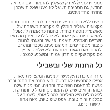
ממני וידעתי שלא רק שאאלץ להתמודד עם המראה
החדש, גם הסביבה תשאל לא מעט שאלות שמהן
פחדתי פחד אימים.
כמעט ללא כוחות נפשיים חייגתי למירל, חנות חזיות
מקצועית שעליה הומלץ לי מקרובת משפחה של
מאושפזת נוספת בחדר. בחנות כך אמרה לי, אוכל
למצוא חזיות שאף אחד לא יוכל לדעת איתן מה מצב
השדיים האמיתי. תיאמתי פגישה והגעתי לחנות
כעבור מספר ימים. המקום נעים, מכבד ומרגיע.
ולמרות זאת הגעתי מדוכאת ולא שלמה. עדיין
מסופקת שקיים פיתרון אמיתי ומשכנע למצבי.
כל החנות שלי ובשבילי
מירה המוכרת היא אישיות נעימה ומקצועית מאוד.
אפילו להתפשט לא דרשה. היא בחנה את החזה וכבר
ניגשה להתאמת הפרוטזה והחזיה. המיומנות שלה
גבוהה ורואים שיש לה המון ניסיון מול כרותות שד.
ללא מילים היא הצליחה להכיל אותי, לשמור על
סבלנות ורוח טובה, אפס שיפוטיות, מאה אחוז
רגישות ונועם.