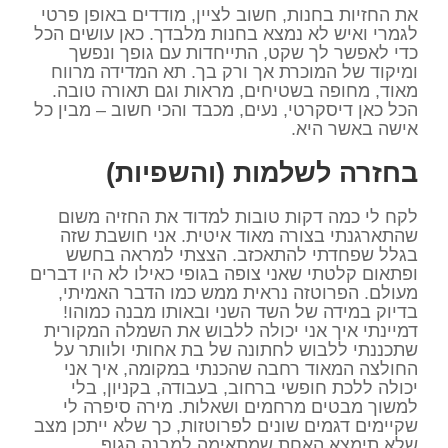
את החזיות בחנות, חשוב לציין, מודדים באופן פרטי
לגמרי ואיש לא נמצא בחנות מלבדך. כאן עושים הכל
כדי לאפשר לך שקט, התייחדות עם גופך ונפשך
ומיקוד של המוכרת אך ורק בך. תא המדידה מרווח
מאוד, מחופה בשטיחים, מראות וגם תאורה טובה.
הכל כאן דיסקרטי, נעים, מכבד והכי חשוב – מבין כל
אישה באשר היא.
בחזרה לשלמות (והשפיות)
לקח לי כמה דקות טובות למדוד את החזיה משום
שהתארגנתי בצורה מאוד איטית. אני חושבת שזה
בגלל שפחדתי להתאכזב. הצצתי למראה בחשש
ופתאום קלטתי שאני צופה בגופי כאילו לא היו דברים
מעולם. הפרוטזה נראית ממש כמו הדבר האמיתי,
בדיוק במידה של השד השני ובאותו מבנה כמוהו!
דמיינתי איך אני יכולה ללבוש את השמלה המקורית
שתכננתי ללבוש לחתונה של בת אחותי ולוותר על
החולצה המאוד רחבה שהכנתי במקומה, איך אני
יכולה ללכת חופשי ברחוב, בעבודה, בקניון, בלי
למשוך מבטים מרחמים ושאלות. מירה סיפרה לי
שקיימים דגמים שונים לפרוטזות, כך שלא ייתכן מצב
שלא תימצא האחת שמתאימה למבנה הגוף.