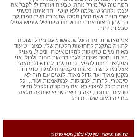
הפרוטזה של מירל נוחה, טבעית ועוזרת לי לקבל את
עצמי ולהרגיש שלמה ללא קושי. יחד איתה רכשתי
שתי חזיות שעם הזמן תפסו את צורת השד המדויקת
כך שהן נראות אחרי חודש-חודשיים של שימוש אפילו
טבעיות יותר.
אני מאושרת ומודה על שנפגשתי עם מירל ושזכיתי
לחוויה מתקנת לתחושות הקשות שלי. כמוני יש עוד
מאות נשים שזקוקות למקום איכותי ומכיל, מעניק
ביטחון וחסר פשרות לגבי בריאות החזה ולכולן אני
ממליצה בחום להגיע, להתרשם, לרכוש ולהתאהב.
אצל מירל יש התאמות מקצועיות למגוון סוגי חזה
מקטן מאוד ועד גדול מאוד, לנשים עם חזה לא
סימטרי, להרות, למניקות, למתאמנות ועוד… כל
אחת תוכל למצוא כאן את מבוקשה ולקבל חזייה
טבעית, תומכת, יפה ובריאה שהיא שותפה מלאה
בחיי היומיום שלה. תודה!
לתיאום פגישת ייעוץ ללא עלות, מלאי פרטים