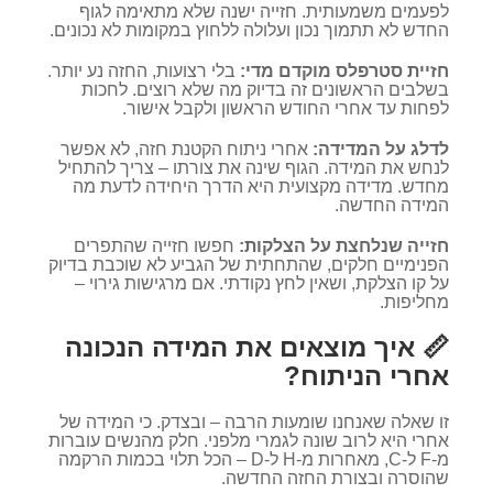
לפעמים משמעותית. חזייה ישנה שלא מתאימה לגוף
החדש לא תתמוך נכון ועלולה ללחוץ במקומות לא נכונים.
חזיית סטרפלס מוקדם מדי:
בלי רצועות, החזה נע יותר.
בשלבים הראשונים זה בדיוק מה שלא רוצים. לחכות
לפחות עד אחרי החודש הראשון ולקבל אישור.
לדלג על המדידה:
אחרי ניתוח הקטנת חזה, לא אפשר
לנחש את המידה. הגוף שינה את צורתו – צריך להתחיל
מחדש. מדידה מקצועית היא הדרך היחידה לדעת מה
המידה החדשה.
חזייה שנלחצת על הצלקות:
חפשו חזייה שהתפרים
הפנימיים חלקים, שהתחתית של הגביע לא שוכבת בדיוק
על קו הצלקת, ושאין לחץ נקודתי. אם מרגישות גירוי –
מחליפות.
📏 איך מוצאים את המידה הנכונה
אחרי הניתוח?
זו שאלה שאנחנו שומעות הרבה – ובצדק. כי המידה של
אחרי היא לרוב שונה לגמרי מלפני. חלק מהנשים עוברות
מ-F ל-C, מאחרות מ-H ל-D – הכל תלוי בכמות הרקמה
שהוסרה ובצורת החזה החדשה.