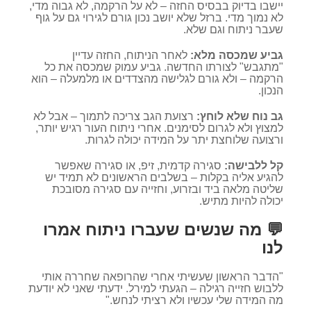
יישבו בדיוק בבסיס החזה – לא על הרקמה, לא גבוה מדי,
לא נמוך מדי. ברזל שלא יושב נכון גורם לגירוי גם על גוף
שעבר ניתוח וגם שלא.
גביע שמכסה מלא:
לאחר הניתוח, החזה עדיין
"מתגבש" לצורתו החדשה. גביע עמוק שמכסה את כל
הרקמה – ולא גורם לגלישה מהצדדים או מלמעלה – הוא
הנכון.
גב נוח שלא לוחץ:
רצועת הגב צריכה לתמוך – אבל לא
למצוץ ולא לגרום לסימנים. אחרי ניתוח העור רגיש יותר,
ורצועה שלוחצת יתר על המידה יכולה לגרות.
קל ללבישה:
סגירה קדמית, זיפ, או סגירה שאפשר
להגיע אליה בקלות – בשלבים הראשונים לא תמיד יש
שליטה מלאה ביד ובזרוע, וחזייה עם סגירה מסובכת
יכולה להיות מתיש.
💬 מה שנשים שעברו ניתוח אמרו
לנו
"הדבר הראשון שעשיתי אחרי שהרופאה שחררה אותי
ללבוש חזייה רגילה – הגעתי למירל. ידעתי שאני לא יודעת
מה המידה שלי עכשיו ולא רציתי לנחש."