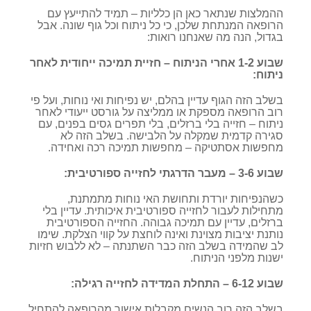
ההמלצות שנתאר כאן הן כלליות – תמיד להתייעץ עם
הרופאה המנתחת שלכן, כי כל ניתוח וכל גוף שונה. אבל
בגדול, הנה מה שאנחנו רואות:
שבוע 1-2 אחרי הניתוח – חזיית תמיכה ייחודית לאחר
ניתוח:
בשלב הזה הגוף עדיין בהלם, יש נפיחות ואי נוחות, ועל פי
רוב הרופאה מספקת או ממליצה על גורסט ייעודי לאחר
ניתוח – חזייה בלי ברזלים, בלי תפרים גסים בפנים, עם
סגירה קדמית שמקלה על הלבישה. בשלב הזה לא
מחפשות אסתטיקה – מחפשות תמיכה רכה ואחידה.
שבוע 3-6 – מעבר הדרגתי לחזייה ספורטיבית:
כשהנפיחות יורדת ותחושת האי נוחות מתמתנת,
מתחילות לעבור לחזייה ספורטיבית איכותית. עדיין בלי
ברזלים, עדיין עם תמיכה גבוהה. החזייה הספורטיבית
נותנת יציבות מצוינת ואינה לוחצת על קווי הצלקת. שימו
לב שהמידה בשלב הזה כבר השתנתה – לא ללבוש חזיות
ישנות מלפני הניתוח.
שבוע 6-12 – התחלת המדידה לחזייה רגילה:
בשלב הזה רוב הנשים מקבלות אישור מהרופאה להתחיל