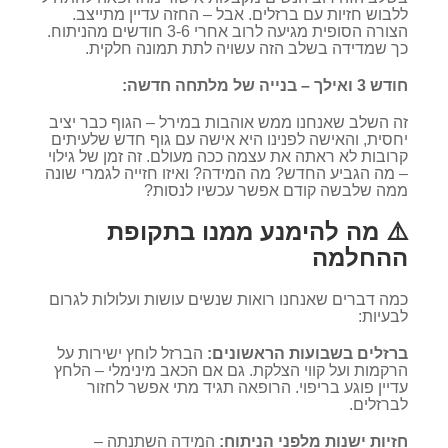
ללבוש חזיות עם ברזלים. אבל – החזה עדיין מתייצב.
הצורה הסופית מגיעה לרוב אחרי 3-6 חודשים מהניתוח.
כך שמדידה בשלב הזה עשויה לתת תמונה חלקית.
חודש 3 ואילך – בנייה של מלתחה חדשה:
זה השלב שאנחנו ממש אוהבות במירל – הגוף כבר יציב
יחסית, והאישה לפנינו היא אישה עם גוף חדש שלעיתים
קרובות לא ראתה את עצמה ככה מעולם. זה זמן של גילוי
– מה הגביע החדש? מה המידה? ואיזו חזייה לגמרי שונה
ממה שלבשה קודם אפשר עכשיו לנסות?
⚠️ מה להימנע ממנו בתקופת
ההחלמה
כמה דברים שאנחנו רואות שנשים עושות ועלולות לגרום
לבעיות:
ברזלים בשבועות הראשונים:
הברזל לוחץ ישירות על
הרקמות ועל קווי הצלקת. גם אם הכאב מינימלי – הלחץ
עדיין פוגע בריפוי. הרופאה תגיד מתי אפשר לחזור
לברזלים.
חזיות ישנות מלפני הניתוח:
המידה השתנתה –