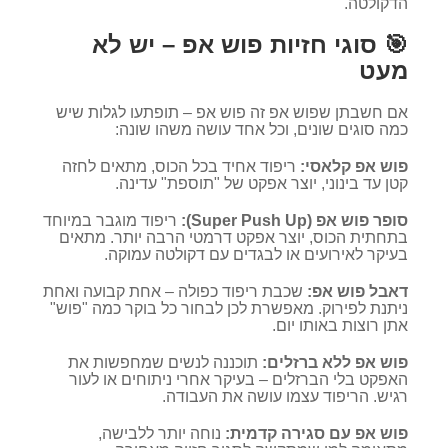
הדקולטה.
🎯 סוגי חזיות פוש אפ – יש לא
מעט
אם חשבתן שפוש אפ זה פוש אפ – תופתעו לגלות שיש
כמה סוגים שונים, וכל אחד עושה משהו שונה:
פוש אפ קלאסי:
ריפוד אחיד בכל הכוס, מתאים לחזה
קטן עד בינוני, יוצר אפקט של "תוספת" עדינה.
סופר פוש אפ (Super Push Up):
ריפוד מוגבר במיוחד
בתחתית הכוס, יוצר אפקט דרמטי הרבה יותר. מתאים
בעיקר לאירועים או לבגדים עם דקולטה עמוקה.
דאבל פוש אפ:
שכבת ריפוד כפולה – אחת קבועה ואחת
ניתנת לפירוק. מאפשרת לכן לבחור כל בוקר כמה "פוש"
אתן רוצות באותו יום.
פוש אפ ללא ברזלים:
תוכננה לנשים שמחפשות את
האפקט בלי הברזלים – בעיקר אחרי ניתוחים או לעור
רגיש. הריפוד עצמו עושה את העבודה.
פוש אפ עם סגירה קדמית:
נוחה יותר ללבישה,