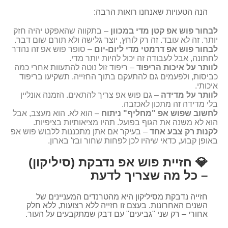
הנה הטעויות שאנחנו רואות הרבה:
לבחור פוש אפ קטן מדי במכוון
– בתקווה שהאפקט יהיה חזק
יותר. זה לא עובד. זה רק לוחץ, יוצר גלישה ולא תורם שום דבר.
לבחור פוש אפ דרמטי מדי ליום-יום
– סופר פוש אפ זה נהדר
לחתונה, אבל לעבודה זה יכול להיות יותר מדי.
לוותר על איכות הריפוד
– ריפוד זול נוטה להתעוות אחרי כמה
כביסות, ולפעמים גם להתעקם בתוך החזייה. תשקיעו בריפוד
איכותי.
לוותר על מדידה
– גם פוש אפ צריך להתאים. הזמנה אונליין
בלי מדידה זה מתכון לאכזבה.
לחשוב שפוש אפ "מחליף" ניתוח
– הוא לא. הוא מעצב, אבל
הוא לא משנה את הגוף בפועל. תהיו מציאותיות בציפיות.
לקנות רק צבע אחד
– בעיקר אם אתן מתכננות ללבוש פוש אפ
באופן קבוע, כדאי שיהיו לכן לפחות שחור ובז' בארון.
💎 חזיית פוש אפ נדבקת (סיליקון)
– כל מה שצריך לדעת
חזייה נדבקת מסיליקון היא מהטרנדים המעניינים של
השנים האחרונות. בעצם זו חזייה ללא רצועות, ללא חלק
אחורי – רק שני "גביעים" עם דבק שמתקבעים על העור.