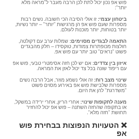
פוש אפ נכון יכול לתת לכן הרבה מעבר ל"מראה מלא
יותר":
ביטחון עצמי:
זו אולי הסיבה הכי חשובה. נשים רבות
מספרות שעם פוש אפ הן מרגישות "יותר" – יותר נשיות,
יותר בטוחות, יותר מוכנות לעולם.
התאמה לבגדים מסוימים:
שמלות ערב עם דקולטה,
חולצות מכופתרות צמודות, טוקסידו – חלק מהבגדים
פשוט "נראים" טוב יותר עם פוש אפ.
איזון בין צדדים:
אם יש לכן חזה אסימטרי טבעי, פוש אפ
עם ריפוד שונה בכל צד יכול לאזן את המראה.
שינוי מצב רוח:
זה אולי נשמע מוזר, אבל הרבה נשים
מספרות שלבישת פוש אפ באירוע מסוים פשוט
"משדרגת" להן את היום.
מענה לתקופות שינוי:
אחרי הריון, אחרי ירידה במשקל,
או בתקופה שהחזה השתנה – פוש אפ יכול להחזיר
תחושת "חזה מלא".
❌ הטעויות הנפוצות בבחירת פוש
אפ