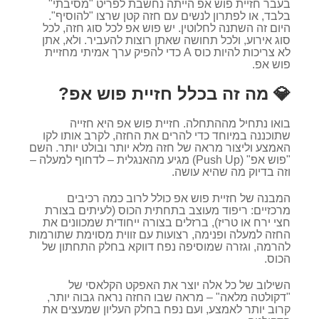
בעבר חזיית פוש אפ הייתה נחשבת לפריט "מסיבתי"
בלבד, או לפתרון לנשים עם חזה קטן שרצו "להוסיף".
היום זה השתנה לחלוטין. יש פוש אפ לכל סוג חזה, לכל
סוג אירוע, ולכל תחושה שאתן רוצות להעביר. ולא, אתן
לא צריכות להיות כוס A כדי להפיק ערך אמיתי מחזיית
פוש אפ.
💎 מה זה בכלל חזיית פוש אפ?
בואו נתחיל מההתחלה. חזיית פוש אפ היא חזייה
שתוכננה במיוחד כדי להרים את החזה, לקרב אותו לקו
האמצע וליצור מראה של חזה מלא יותר ובולט יותר. השם
"פוש אפ" (Push Up) מגיע מהאנגלית – לדחוף למעלה –
וזה בדיוק מה שהיא עושה.
המבנה של חזיית פוש אפ כולל לרוב כמה רכיבים
מרכזיים: ריפוד מעוצב בתחתית הכוס (לעיתים בצורת
חצי ירח או טריז), ברזלים בצורה ייחודית שמכוונים את
החזה למעלה ופנימה, רצועות עם זווית מסוימת שתורמות
להרמה, וגזרה שמוסיפה נפח דווקא בחלק התחתון של
הכוס.
השילוב של כל אלה יוצר את האפקט הקלאסי של
"דקולטה מלאה" – מראה שבו החזה נראה גבוה יותר,
קרוב יותר לאמצע, ועם נפח בחלק העליון שמעצים את