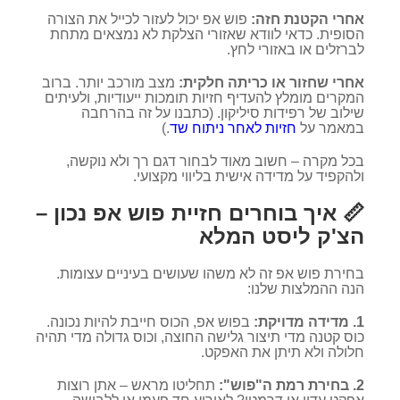
אחרי הקטנת חזה:
פוש אפ יכול לעזור לכייל את הצורה
הסופית. כדאי לוודא שאזורי הצלקת לא נמצאים מתחת
לברזלים או באזורי לחץ.
אחרי שחזור או כריתה חלקית:
מצב מורכב יותר. ברוב
המקרים מומלץ להעדיף חזיות תומכות ייעודיות, ולעיתים
שילוב של רפידות סיליקון. (כתבנו על זה בהרחבה
במאמר על
חזיות לאחר ניתוח שד
.)
בכל מקרה – חשוב מאוד לבחור דגם רך ולא נוקשה,
ולהקפיד על מדידה אישית בליווי מקצועי.
📏 איך בוחרים חזיית פוש אפ נכון –
הצ'ק ליסט המלא
בחירת פוש אפ זה לא משהו שעושים בעיניים עצומות.
הנה ההמלצות שלנו:
1. מדידה מדויקת:
בפוש אפ, הכוס חייבת להיות נכונה.
כוס קטנה מדי תיצור גלישה החוצה, וכוס גדולה מדי תהיה
חלולה ולא תיתן את האפקט.
2. בחירת רמת ה"פוש":
תחליטו מראש – אתן רוצות