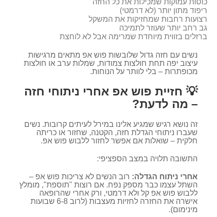
כוסות עמוקות שמכילות את כל החזה
ריפוד מתון יותר (לא דרמטי)
רצועות רחבות שמחזיקות את המשקל
גב רחב יותר שעוזר לתמיכה
ברזלים בזווית מיוחדת שמרימה אבל לא לוחצת
נשים עם חזה גדול שלובשות פוש אפ מתאים מרגישות
עיצוב יפה תחת חולצות צמודות, שמלות ערב או חולצות
מכופתרות – בלי לוותר על הנוחות.
💡 חזיית פוש אפ אחרי ניתוחי חזה
– מה לדעת?
זה נושא רגיש שמגיע אלינו במירל לעיתים קרובות. נשים
שעברו ניתוחי הגדלת חזה, הקטנה, שחזור או כריתה
חלקית – שואלות אם אפשר לחזור ללבוש פוש אפ.
התשובה תלויה במצב הספציפי:
אחרי ניתוח הגדלה:
רוב הנשים לא צריכות פוש אפ –
השתל עצמו כבר מספק נפח. אם רוצות "תוספת", מומלץ
ללבוש פוש אפ קל ולא דרמטי, ורק אחרי שהרופאה
אישרה את החזרה לחזיות מעצבות (לרוב 6-8 שבועות
מינימום).