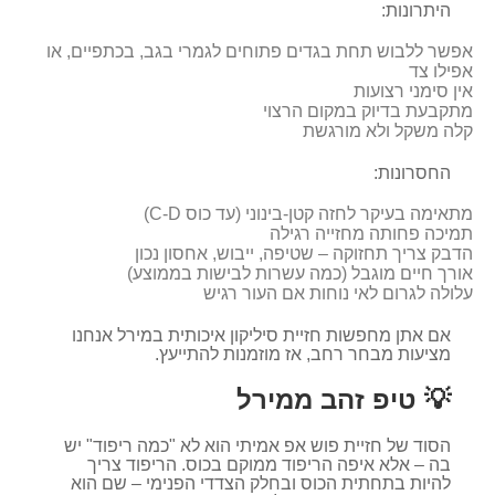
היתרונות:
אפשר ללבוש תחת בגדים פתוחים לגמרי בגב, בכתפיים, או
אפילו צד
אין סימני רצועות
מתקבעת בדיוק במקום הרצוי
קלה משקל ולא מורגשת
החסרונות:
מתאימה בעיקר לחזה קטן-בינוני (עד כוס C-D)
תמיכה פחותה מחזייה רגילה
הדבק צריך תחזוקה – שטיפה, ייבוש, אחסון נכון
אורך חיים מוגבל (כמה עשרות לבישות בממוצע)
עלולה לגרום לאי נוחות אם העור רגיש
אם אתן מחפשות חזיית סיליקון איכותית במירל אנחנו
מציעות מבחר רחב, אז מוזמנות להתייעץ.
💡 טיפ זהב ממירל
הסוד של חזיית פוש אפ אמיתי הוא לא "כמה ריפוד" יש
בה – אלא איפה הריפוד ממוקם בכוס. הריפוד צריך
להיות בתחתית הכוס ובחלק הצדדי הפנימי – שם הוא