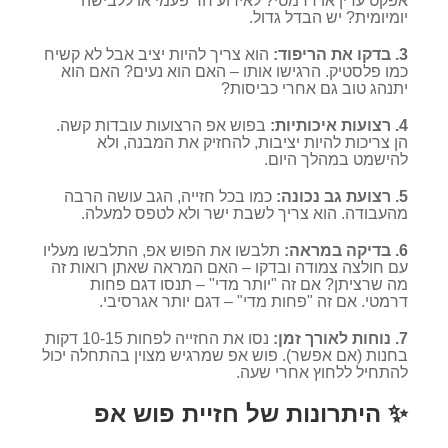
אפקט עדין או דרמטי? לאירוע חד פעמי או ללבישה
יומיומית? יש הבדל גדול.
3. בדקו את הריפוד:
הוא צריך להיות יציב אבל לא קשיח
כמו פלסטיק. הרגישו אותו – האם הוא נעים? האם הוא
יתנהג טוב גם אחרי כביסות?
4. רצועות איכותיות:
בפוש אפ הרצועות עובדות קשה.
הן צריכות להיות יציבות, להחזיק את המבנה, ולא
להישמט במהלך היום.
5. רצועת גב נכונה:
כמו בכל חזייה, הגב עושה הרבה
מהעבודה. הוא צריך לשבת ישר ולא לטפס למעלה.
6. בדיקה במראה:
תלבשו את הפוש אפ, התלבשו מעליו
עם חולצה צמודה ובדקו – האם המראה שאתן רואות זה
מה שרציתן? אם זה "יותר מדי" – תנסו דגם פחות
דרמטי. אם זה "פחות מדי" – דגם יותר אגרסיבי.
7. נוחות לאורך זמן:
נסו את החזייה לפחות 10-15 דקות
בחנות (אם אפשר). פוש אפ שמרגיש מצוין בהתחלה יכול
להתחיל ללחוץ אחרי שעה.
✨ היתרונות של חזיית פוש אפ