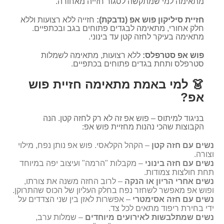
מתאימה למי שמתקשה לסגור חזייה מאחורה.
חזיית סיליקון פוש אפ (נדבקת):
חזייה ללא רצועות וללא
חלק אחורי, מתאימה לבגדים פתוחים בגב ובכתפיים.
מתאימה בעיקר לחזה קטן עד בינוני.
פוש אפ סטרפלס:
ללא רצועות, מתאימה לשמלות
סטרפלס ותחת בגדים פתוחים בכתפיים.
👗 למי באמת מתאימה חזיית פוש
אפ?
בניגוד למיתוס – פוש אפ זה לא רק לחזה קטן. הנה
הקבוצות שהכי נהנות מחזיית פוש אפ:
נשים עם חזה קטן
– הקהל הקלאסי. פוש אפ נותן נפח, מילוי
וצורה.
נשים עם חזה בינוני
– מקבלות "הרמה" ועיצוב יפה במיוחד
תחת חולצות צמודות.
נשים אחרי הריון או הנקה
– לרוב החזה משנה את צורתו,
ופוש אפ מאפשר לשחזר נפח בחלק העליון של הכוס שהתרוקן.
נשים עם חזה אסימטרי
– אפשרות לאזן בין שני הצדדים על
ידי בחירת ריפוד מתאים לכל צד.
נשים שמתלבשות לאירועים מיוחדים
– שמלות ערב,