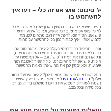
✨ סיכום: פוש אפ זה כלי – דעו איך
להשתמש בו
חזיית פוש אפ היא פריט מצוין בארון של כל אישה – אבל
לא כל פוש אפ מתאים לכל אישה, ולא כל אירוע דורש
פוש אפ. הסוד הוא לדעת איזה דגם מתאים לכן, מתי
ללבוש אותו, ואיך לבחור נכון בלי להתפשר על נוחות.
זכרו – הריפוד הכי דרמטי בעולם לא יתן מראה טוב אם
הכוס לא במידה הנכונה. תמיד תתחילו ממידה מדויקת,
ורק אז תבחרו את רמת ה"פוש". וגם – אל תתפשרו על
איכות. פוש אפ זול מהאינטרנט יכול להפוך לאכזבה תוך
שבועות, ולא יספק לכן את מה שאתן באמת מחפשות.
מתלבטות איזה פוש אפ מתאים לכן? לאיזה אירוע? בחזה
שלכן?
היכנסו לאתר מירל
או תאמו פגישת ייעוץ אישית –
נשמח לעזור לכן למצוא את הדגם המושלם בדיוק עבורכן,
בכל מידה ובכל מצב.
שאלות נפוצות על חזיית פוש אפ