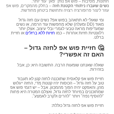
חתונות, מסיבות – פוש אפ נותן "פאן" עוד יותר.
נשים שעברו ניתוחי הקטנת חזה
– בחלק מהמקרים, פוש אפ
עוזר ליצור פרופורציה רצויה ותחושת ביטחון מחודשת.
ומי שאולי לא תתאהב בפוש אפ? נשים עם חזה גדול
מאוד (DD ומעלה) שלא מחפשות עוד הרמה, או נשים
שמעדיפות מראה טבעי לגמרי ובלי עיצוב. אצלן יותר
רלוונטיות חזיות אחרות – כמו
חזיות ללא ברזלים
או חזיית
ברלט.
🤔 חזיית פוש אפ לחזה גדול –
האם זה אפשרי?
שאלה שאנחנו שומעות הרבה. התשובה היא: כן, אבל
בזהירות.
חזיית פוש אפ קלאסית שתוכננה לחזה קטן לא תעבוד
טוב על חזה גדול – הכוסות יהיו קטנות מדי, החזה ייגלוש
מהן, והאפקט יהיה הפוך מהמכוון. אבל – יש דגמי פוש אפ
שמתוכננים במיוחד לחזה גדול, ואצלם המטרה היא פחות
"להוסיף נפח" ויותר "להרים ולקרב לאמצע".
חזיית פוש אפ לחזה גדול כוללת: