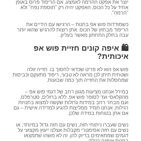
יוצר את אפקט ההרמה לאמצע. אם הריפוד פרוס באופן
אחיד על כל הכוס, האפקט יהיה רק "תוספת נפח" ולא
"הרמה".
כשמודדות פוש אפ בחנות – הרגישו עם הידיים את
הריפוד מבחוץ של הכוס. אתן רוצות להרגיש שהוא יותר
עבה בחלק התחתון מאשר בעליון.
🛍️ איפה קונים חזיית פוש אפ
איכותית?
פוש אפ הוא לא פריט שכדאי לחסוך בו. חזייה זולה
ושטחית תיתן לכן מראה לא טבעי, ריפוד מתעקם וכביסות
שמחסלות את החזייה תוך כמה שבועות.
במירל אנחנו מציעות מגוון רחב של דגמי פוש אפ –
מהקלאסי ועד לסופר פוש אפ, ללא ברזלים, סטרפלס,
ועם מבחר רחב במידות גדולות שקשה למצוא בחנויות
רגילות. אנחנו תמיד ממליצות להגיע למדידה אישית – גם
אם אתן בטוחות במידה שלכן.
נשים שעברו ניתוחי חזה, נשים עם חזה גדול במיוחד, או
נשים עם חזה אסימטרי מקבלות אצלנו ייעוץ מקצועי על
דגמים שמתאימים בדיוק להן. זה לא משהו שתמצאו
בחנות אופנה רגילה.