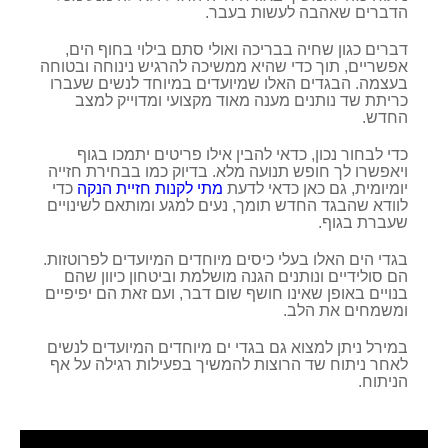
הדברים שאהבה לעשות בעבר.
דברים כגון שחיה בבריכה ואולי סתם בילוי בחוף הים,
אפשריים, תוך כדי שהיא ממשיכה להרגיש נינוחה ובטוחה
בעצמה. הבגדים האלו שמיועדים במיוחד לנשים שעברו
כריתת שד נותנים מענה מאוד מקצועי ומדוייק למצב
החדש.
כדי לבחור נכון, כדאי להבין אילו פריטים יתמכו בגוף
ויאפשרו לך חופש תנועה מלא. בדיוק כמו בבחירת חזייה
יומיומית, גם כאן כדאי לדעת
מתי לקנות חזיית הנקה
כדי
לוודא שהבגד החדש תומך, נעים למגע ומותאם לשינויים
שעברת בגוף.
בגדי הים האלו בעלי כיסים מיוחדים המיועדים לפרוטזות.
הם סולידיים ונותנים הגנה מושלמת וביטחון כיוון שהם
בנויים באופן שאינו חושף שום דבר, ועם זאת הם יפיפיים
ומשמחים את הלב.
במירל ניתן למצוא גם בגדי ים מיוחדים המיועדים לנשים
לאחר ניתוח שד הרוצות להמשיך בפעילות רגילה על אף
הניתוח.