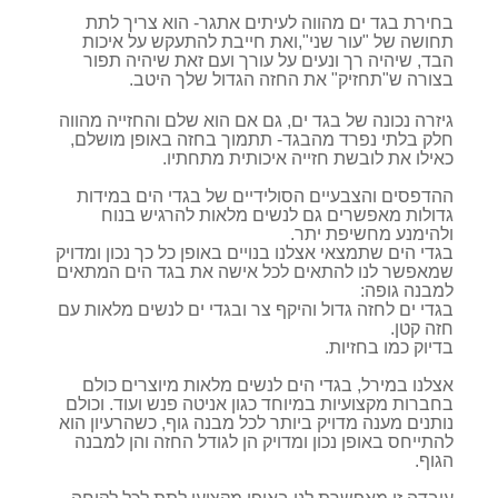
בחירת בגד ים מהווה לעיתים אתגר- הוא צריך לתת
תחושה של "עור שני",ואת חייבת להתעקש על איכות
הבד, שיהיה רך ונעים על עורך ועם זאת שיהיה תפור
בצורה ש"תחזיק" את החזה הגדול שלך היטב.
גיזרה נכונה של בגד ים, גם אם הוא שלם והחזייה מהווה
חלק בלתי נפרד מהבגד- תתמוך בחזה באופן מושלם,
כאילו את לובשת חזייה איכותית מתחתיו.
ההדפסים והצבעיים הסולידיים של בגדי הים במידות
גדולות מאפשרים גם לנשים מלאות להרגיש בנוח
ולהימנע מחשיפת יתר.
בגדי הים שתמצאי אצלנו בנויים באופן כל כך נכון ומדויק
שמאפשר לנו להתאים לכל אישה את בגד הים המתאים
למבנה גופה:
בגדי ים לחזה גדול והיקף צר ובגדי ים לנשים מלאות עם
חזה קטן.
בדיוק כמו בחזיות.
אצלנו במירל, בגדי הים לנשים מלאות מיוצרים כולם
בחברות מקצועיות במיוחד כגון אניטה פנש ועוד. וכולם
נותנים מענה מדויק ביותר לכל מבנה גוף, כשהרעיון הוא
להתייחס באופן נכון ומדויק הן לגודל החזה והן למבנה
הגוף.